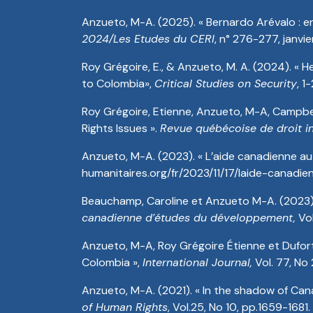
Anzueto, M-A. (2025). « Bernardo Arévalo : ent
2024/Les Etudes du CERI
, n° 276-277, janvi
Roy Grégoire, E., & Anzueto, M. A. (2024). 
to Colombia»,
Critical Studies on Security
, 1
Roy Grégoire, Etienne, Anzueto, M-A, Campbe
Rights Issues ».
Revue québécoise de droit in
Anzueto, M-A. (2023). « L’aide canadienne au
humanitaires.org/fr/2023/11/17/laide-canad
Beauchamp, Caroline et Anzueto M-A. (2023).
canadienne d’études du développement,
Vol
Anzueto, M-A, Roy Grégoire Étienne et Dufort
Colombia »,
International Journal,
Vol. 77, No
Anzueto, M-A. (2021). « In the shadow of Can
of Human Rights
, Vol.25, No 10, pp.1659-1681.