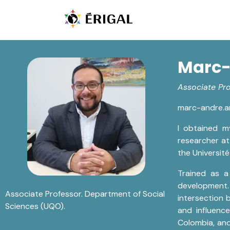
Skip to Content
Home
Team
Kn
Marc-
Associate Pr
marc-andre.
I obtained m
researcher at
the Universit
Trained as a 
development. 
Associate Professor. Department of Social
intersection 
Sciences (UQO).
and influenc
Colombia, an