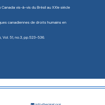
Canada vis-à-vis du Brésil au XXIe siècle
tiques canadiennes de droits humains en
s
, Vol. 51, no.3, pp.523-536.
info@​erigal.org