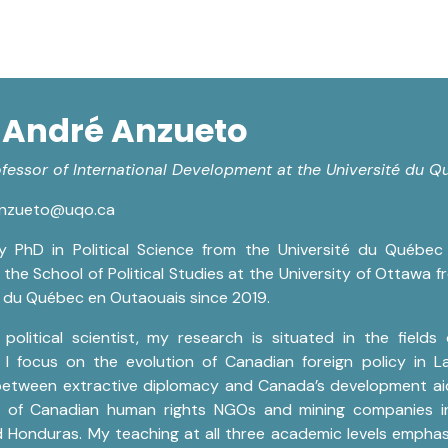
owledge transfer
News
Contact us
André Anzueto
ofessor of International Development at the Université du
anzueto@uqo.ca
y PhD in Political Science from the Université du Québec
 the School of Political Studies at the University of Ottawa 
é du Québec en Outaouais since 2019.​
political scientist, my research is situated in the fields 
I focus on the evolution of Canadian foreign policy in La
between extractive diplomacy and Canada’s development aid 
e of Canadian human rights NGOs and mining companies in
d Honduras. My teaching at all three academic levels emph