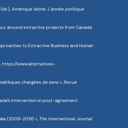
dir.),
Amérique latine. L’année politique
ency around extractive projects from Canada
 Approaches to Extractive Business and Human
,
https://www.alternatives-
émaltèques chargées de sens »,
Revue
nada’s intervention in post-agreement
mala (2009-2019) »,
The International Journal