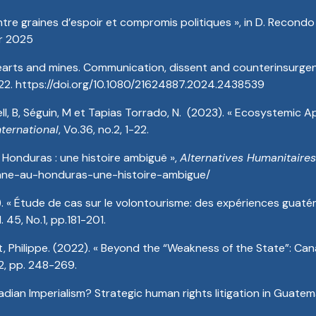
re graines d’espoir et compromis politiques », in D. Recondo (
er 2025
« Hearts and mines. Communication, dissent and counterinsurg
-22. https://doi.org/10.1080/21624887.2024.2438539
ll, B, Séguin, M et Tapias Torrado, N. (2023). « Ecosystemic
ternational
, Vo.36, no.2, 1-22.
 Honduras : une histoire ambiguë »,
Alternatives Humanitaires
ienne-au-honduras-une-histoire-ambigue/
 « Étude de cas sur le volontourisme: des expériences guat
. 45, No.1, pp.181-201.
, Philippe. (2022). « Beyond the “Weakness of the State”: Ca
 2, pp. 248-269.
adian Imperialism? Strategic human rights litigation in Guate